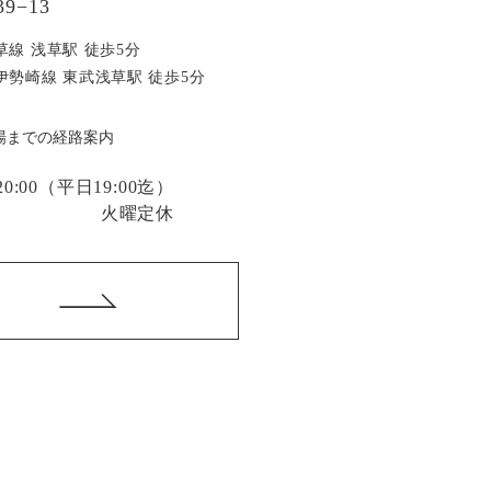
9−13
草線 浅草駅 徒歩5分
伊勢崎線 東武浅草駅 徒歩5分
場までの経路案内
:00
（平日19:00迄）
火曜定休